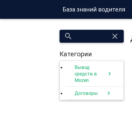
База знаний водителя
search
close
Категории
Вывод
chevron_right
средств в
Mozen
chevron_right
Договоры