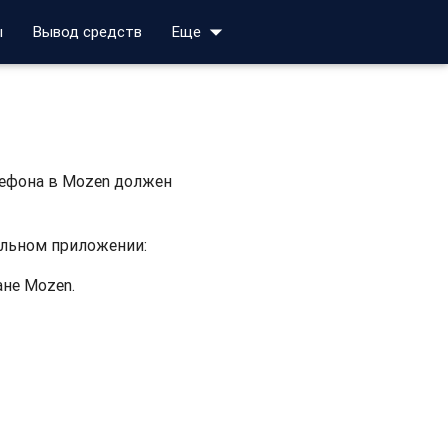
arrow_drop_down
ы
Вывод средств
Еще
лефона в Mozen должен
ильном приложении:
ане Mozen.