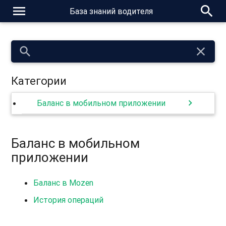
menu
search
База знаний водителя
search
close
Категории
chevron_right
Баланс в мобильном приложении
Баланс в мобильном
приложении
Баланс в Mozen
История операций